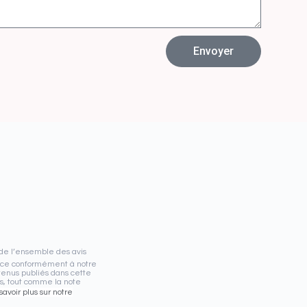
Envoyer
 de l’ensemble des avis
e, ce conformément à notre
ntenus publiés dans cette
us, tout comme la note
savoir plus sur notre