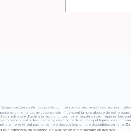
️ Sponsorisé: Les contenus signalés comme sponsorisés ne sont pas représentatifs
sponibles en ligne. Les avis sponsorisés influencent la note globale de cette pag
litique éditoriale d’aide à la réputation positive et légale des entreprises. Les co
ge correspondent à des avis décryptés à partir de sources publiques ; ces conten
nérale, ne reflètent pas l’ensemble des opinions et note disponibles en ligne.
En 
litique éditoriale, de sélection, de publication et de modération des avis.