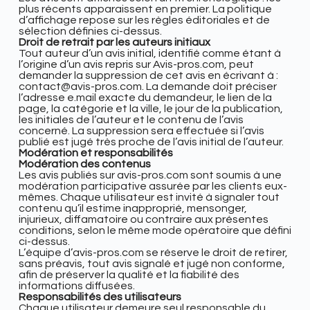
plus récents apparaissent en premier. La politique
d’affichage repose sur les règles éditoriales et de
sélection définies ci-dessus.
Droit de retrait par les auteurs initiaux
Tout auteur d’un avis initial, identifié comme étant à
l’origine d’un avis repris sur Avis-pros.com, peut
demander la suppression de cet avis en écrivant à :
contact@avis-pros.com. La demande doit préciser
l’adresse e.mail exacte du demandeur, le lien de la
page, la catégorie et la ville, le jour de la publication,
les initiales de l’auteur et le contenu de l’avis
concerné. La suppression sera effectuée si l’avis
publié est jugé très proche de l’avis initial de l’auteur.
Modération et responsabilités
Modération des contenus
Les avis publiés sur
avis-pros.com sont soumis à une
modération participative assurée par les clients eux-
mêmes. Chaque utilisateur est invité à signaler tout
contenu qu’il estime inapproprié, mensonger,
injurieux, diffamatoire ou contraire aux présentes
conditions, selon le même mode opératoire que défini
ci-dessus.
L’équipe d’
avis-pros.com se réserve le droit de retirer,
sans préavis, tout avis signalé et jugé non conforme,
afin de préserver la qualité et la fiabilité des
informations diffusées.
Responsabilités des utilisateurs
Chaque utilisateur demeure seul responsable du