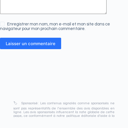
Enregistrer mon nom, mon e-mail et mon site dans ce
navigateur pour mon prochain commentaire.
Laisser un commentaire
🏷️ Sponsorisé: Les contenus signalés comme sponsorisés ne
sont pas représentatifs de l’ensemble des avis disponibles en
ligne. Les avis sponsorisés influencent la note globale de cette
page, ce conformément à notre politique éditoriale d’aide à la
réputation positive et légale des entreprises. Les contenus
publiés dans cette page correspondent à des avis décryptés à
partir de sources publiques ; ces contenus, tout comme la note